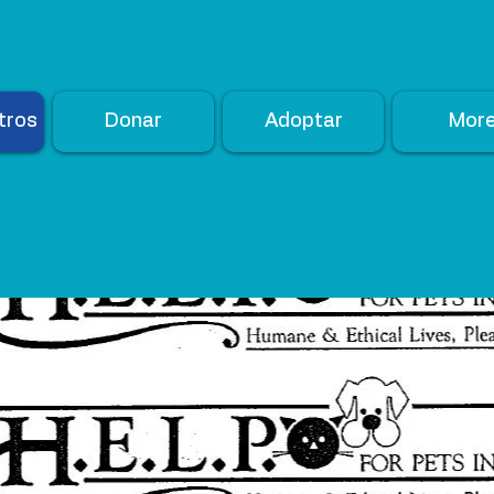
tros
Donar
Adoptar
Mor